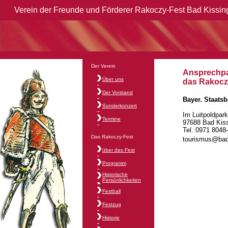
Verein der Freunde und Förderer Rakoczy-Fest Bad Kissing
Der Verein
Ansprechpa
Über uns
das Rakocz
Der Vorstand
Bayer. Staats
Sonderkonzert
Im Luitpoldpark
Termine
97688 Bad Kis
Tel. 0971 8048
Das Rakoczy-Fest
tourismus@bad
über das Fest
Programm
Historische
Persönlichkeiten
Festball
Festzug
Historie